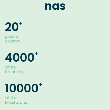
nas
20
godina
iskustva
4000
jahti u
Hrvatskoj
10000
jahti u
Mediteranu