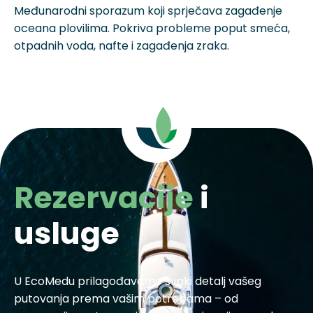
Međunarodni sporazum koji sprječava zagađenje
oceana plovilima. Pokriva probleme poput smeća,
otpadnih voda, nafte i zagađenja zraka.
Rezervacije
i
usluge
U EcoMedu prilagođavamo svaki detalj vašeg
putovanja prema vašim potrebama – od