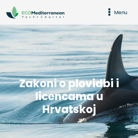
Menu
Zakoni o plovidbi i
licencama u
Hrvatskoj