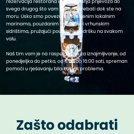
rezervacija restorana i organiziranja prijevoza do
svega drugog što vam može zatrebati dok ste na
moru. Usko smo povezani s cijenjenim lokalnim
marinama, pouzdanim mjestima i vrhunskim
sidrištima, pružajući pouzdanu podršku na svakom
valu.
Naš tim vam je na raspolaganju za iznajmljivanje, od
ponedjeljka do petka, od 8:00 do 16:00 sati, spreman
pomoći u rješavanju bilo kakvih problema.
Zašto odabrati